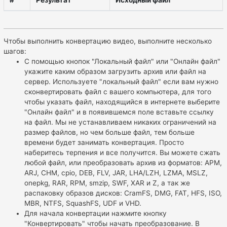
#
Результат
Исходный файл
Чтобы выполнить конвертацию видео, выполните несколько
шагов:
С помощью кнопок "Локальный файл" или "Онлайн файл"
укажите каким образом загрузить архив или файл на
сервер. Используете "локальный файл" если вам нужно
сконвертировать файл с вашего компьютера, для того
чтобы указать файл, находящийся в интернете выберите
"Онлайн файл" и в появившемся поле вставьте ссылку
на файл. Мы не устанавливаем никаких ограничений на
размер файлов, но чем больше файл, тем больше
времени будет занимать конвертация. Просто
наберитесь терпения и все получится. Вы можете сжать
любой файл, или преобразовать архив из форматов: APM,
ARJ, CHM, cpio, DEB, FLV, JAR, LHA/LZH, LZMA, MSLZ,
onepkg, RAR, RPM, smzip, SWF, XAR и Z, а так же
распаковку образов дисков: CramFS, DMG, FAT, HFS, ISO,
MBR, NTFS, SquashFS, UDF и VHD.
Для начала конвертации нажмите кнопку
"Конвертировать" чтобы начать преобразование. В