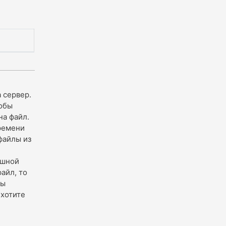
 сервер.
тобы
на файл.
времени
файлы из
ешной
айл, то
бы
 хотите