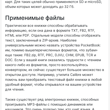
карт. Для таких целей обычно применяются SD и microSD,
объем которых может доходить до 32 Гб.
Применимые файлы
Практически все книжки способны обрабатывать
информацию, если она дана в формате TXT, FB2, RTF,
HTML или PDF. Отдельные модели способны отображать
текст, заключенный в ZIP-архив. Наиболее
универсальными можно назвать устройства PocketBook:
им, помимо вышеперечисленных форматов, «по зубам»
еще такие: FB2.zip, RTF, PRC, DJVU, CHM, EPUВ, TCR и
DOC. Если у вашей книги оказались трудности с чтением
какого-либо из форматов, просто воспользуйтесь
конвертором, их сейчас существует большое множество в
открытом доступе. Например, утилита Calibre может
помочь вам преобразить текстовый файл книжки в любой
удобный формат, чтобы открывался на вашем устройстве
для чтения.
Также существует ряд электронных книжек, способных
проигрывать МР3-файлы с помощью динамиков или
наушников. Это очень полезно тем, кто учит языки. А