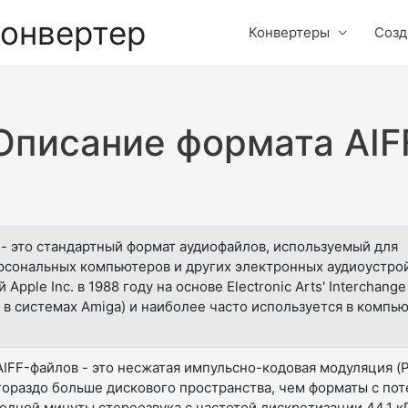
конвертер
Конвертеры
Созд
Описание формата AIF
 - это стандартный формат аудиофайлов, используемый для
рсональных компьютеров и других электронных аудиоустрой
ple Inc. в 1988 году на основе Electronic Arts' Interchange 
й в системах Amiga) и наиболее часто используется в компь
IFF-файлов - это несжатая импульсно-кодовая модуляция (
 гораздо больше дискового пространства, чем форматы с пот
одной минуты стереозвука с частотой дискретизации 44.1 к