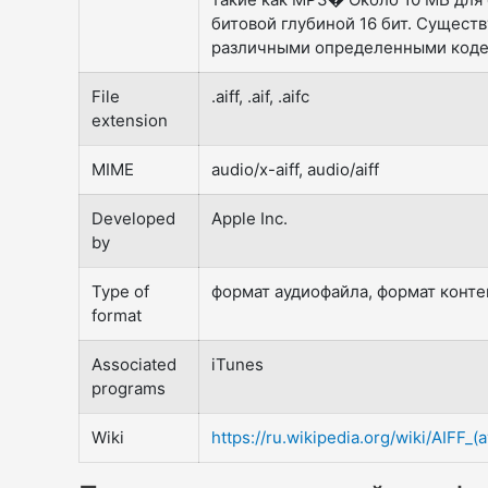
битовой глубиной 16 бит. Существ
различными определенными коде
File
.aiff, .aif, .aifc
extension
MIME
audio/x-aiff, audio/aiff
Developed
Apple Inc.
by
Type of
формат аудиофайла, формат конт
format
Associated
iTunes
programs
Wiki
https://ru.wikipedia.org/wiki/AIFF_