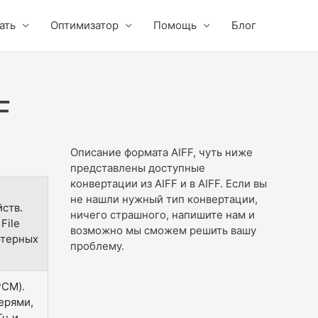
ать
Оптимизатор
Помощь
Блог
F
Описание формата AIFF, чуть ниже
представлены доступные
конвертации из AIFF и в AIFF. Если вы
не нашли нужный тип конвертации,
ств.
ничего страшного, напишите нам и
File
возможно мы сможем решить вашу
ютерных
проблему.
PCM).
ерями,
Гц и