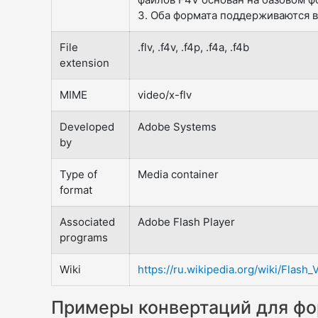
3. Оба формата поддерживаются в
File
.flv, .f4v, .f4p, .f4a, .f4b
extension
MIME
video/x-flv
Developed
Adobe Systems
by
Type of
Media container
format
Associated
Adobe Flash Player
programs
Wiki
https://ru.wikipedia.org/wiki/Flash_
Примеры конвертаций для фо