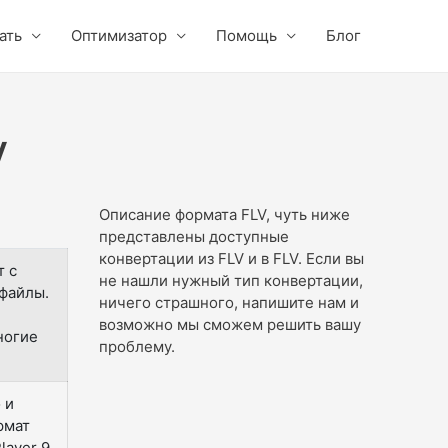
ать
Оптимизатор
Помощь
Блог
V
Описание формата FLV, чуть ниже
представлены доступные
конвертации из FLV и в FLV. Если вы
т с
не нашли нужный тип конвертации,
-файлы.
ничего страшного, напишите нам и
возможно мы сможем решить вашу
ногие
проблему.
 и
рмат
layer 9