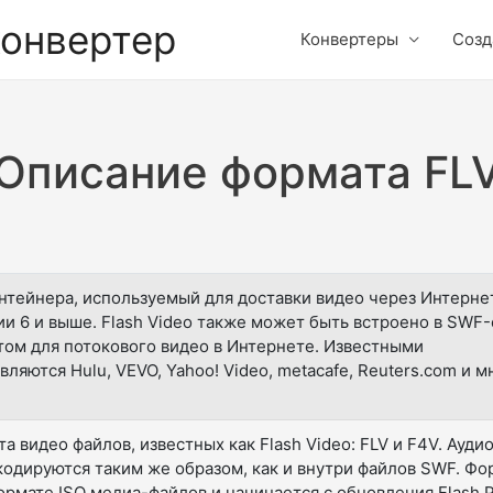
конвертер
Конвертеры
Созд
Описание формата FL
онтейнера, используемый для доставки видео через Интерне
ии 6 и выше. Flash Video также может быть встроено в SWF
ртом для потокового видео в Интернете. Известными
вляются Hulu, VEVO, Yahoo! Video, metacafe, Reuters.com и м
 видео файлов, известных как Flash Video: FLV и F4V. Аудио
кодируются таким же образом, как и внутри файлов SWF. Фо
рмате ISO медиа-файлов и начинается с обновления Flash P