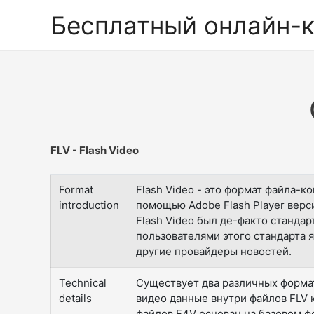
Бесплатный онлайн-
FLV - Flash Video
Format
Flash Video - это формат файла-к
introduction
помощью Adobe Flash Player верс
Flash Video был де-факто станда
пользователями этого стандарта я
другие провайдеры новостей.
Technical
Существует два различных формата
details
видео данные внутри файлов FLV 
файлов F4V основан на базовом фо