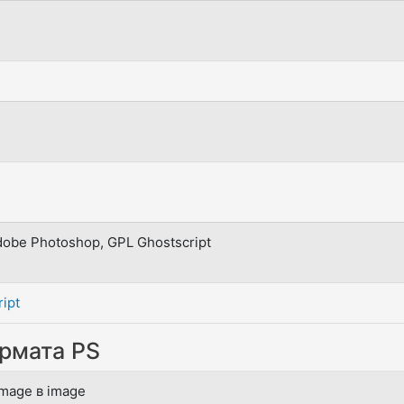
Adobe Photoshop, GPL Ghostscript
ript
рмата PS
mage в image