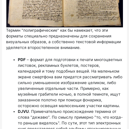
Термин "полиграфические" как бы намекает, что эти
форматы специально предназначены для сохранения
визуальных образов, а собственно текстовой информации
уделяется второстепенное внимание.
PDF
– формат для подготовки к печати многоцветных
листовок, рекламных буклетов, постеров,
календарей и тому подобных вещей. На маленьком
экране смартфона вам придется рассматривать либо
сильно уменьшенное изображение целиком, либо
увеличенные отдельные части. Примерно, как
музейные грабители ночью, в полной темноте, ищут
заказанное полотно при помощи фонарика,
осторожно освещая малюсенькие участки картины.
DJVU
. Примечательно происхождение термина от
слова "дежавю". По смыслу примерно "то, что когда-
то раньше виделось". По сути, этот тип электронных
книг представляет собой альбомы отсканированных