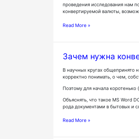
проведения исследования нам по
конвертируемой валюты, возмож
Графический
Read More »
формат
SVG
и
где
Зачем нужна конв
он
применяется
В научных кругах общепринято н
корректно понимать, о чем, собс
Поэтому для начала коротенько (
Объяснять, что такое MS Word D
рода документами в бытовых и с
Зачем
Read More »
нужна
конвертация