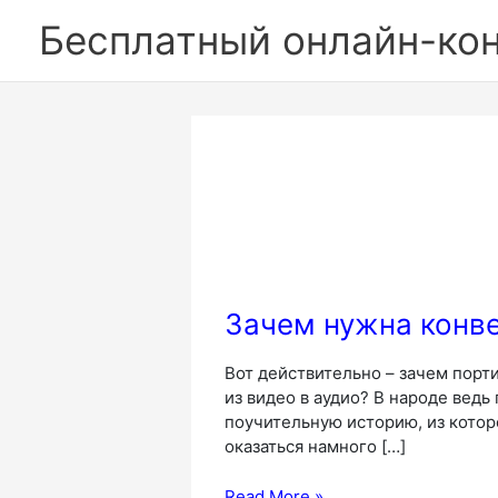
Перейти
Бесплатный онлайн-ко
к
содержимому
Зачем нужна конве
Вот действительно – зачем порти
из видео в аудио? В народе ведь
поучительную историю, из котор
оказаться намного […]
Зачем
Read More »