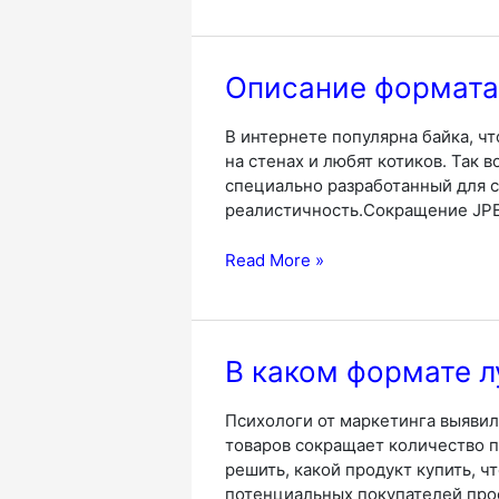
предназначен
формат
PNG?
Описание формата
В интернете популярна байка, ч
на стенах и любят котиков. Так 
специально разработанный для с
реалистичность.Сокращение JP
Описание
Read More »
формата
JPEG
В каком формате 
Психологи от маркетинга выяви
товаров сокращает количество п
решить, какой продукт купить, 
потенциальных покупателей прос