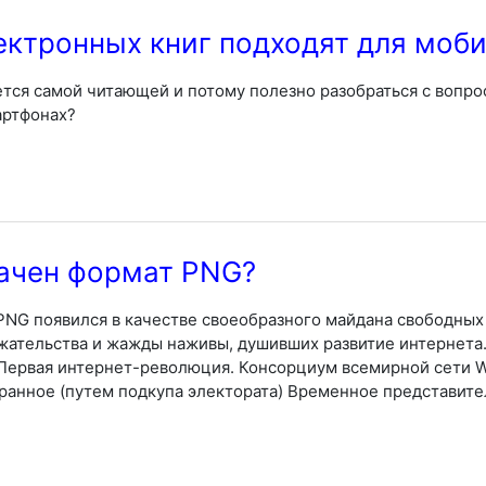
ектронных книг подходят для моб
тся самой читающей и потому полезно разобраться с вопро
артфонах?
начен формат PNG?
NG появился в качестве своеобразного майдана свободных
жательства и жажды наживы, душивших развитие интернета.
 Первая интернет-революция. Консорциум всемирной сети W
ранное (путем подкупа электората) Временное представител