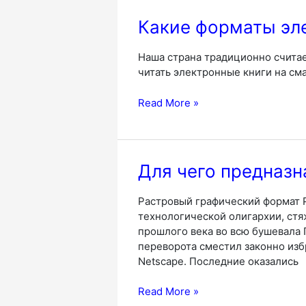
PDF
в
Какие форматы эл
DOC?
Наша страна традиционно считае
читать электронные книги на см
Какие
Read More »
форматы
электронных
книг
подходят
Для чего предназ
для
мобильных
Растровый графический формат P
телефонов?
технологической олигархии, стя
прошлого века во всю бушевала
переворота сместил законно изб
Netscape. Последние оказались
Для
Read More »
чего