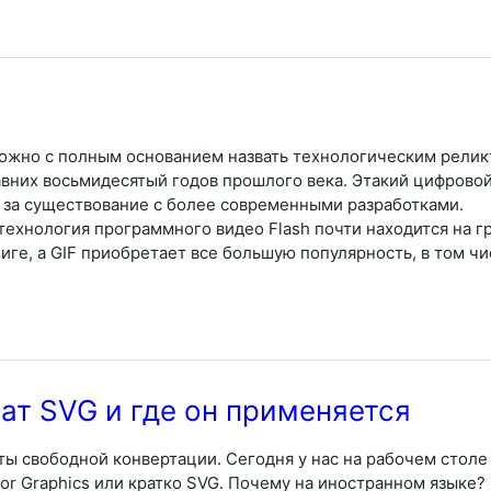
ожно с полным основанием назвать технологическим релик
авних восьмидесятый годов прошлого века. Этакий цифровой
за существование с более современными разработками.
технология программного видео Flash почти находится на гр
иге, а GIF приобретает все большую популярность, в том чи
т SVG и где он применяется
ты свободной конвертации. Сегодня у нас на рабочем стол
or Graphics или кратко SVG. Почему на иностранном языке?