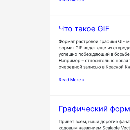
нужна
конвертация
видео
в
Что такое GIF
аудио
Формат растровой графики GIF м
формат GIF ведет еще из старод
успешно побеждающий в борьбе 
Например – относительно новая 
очередной записью в Красной Кн
Что
Read More »
такое
GIF
Графический форма
Привет всем, наши дорогие фана
кодовым названием Scalable Vect