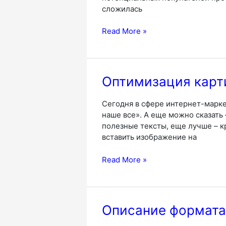
сложилась
В
Read More »
каком
формате
лучше
сделать
Оптимизация карти
анимированный
баннер?
Сегодня в сфере интернет-марке
наше все». А еще можно сказать 
полезные тексты, еще лучше – к
вставить изображение на
Оптимизация
Read More »
картинок
для
сайтов,
блогов
Описание формата
и
соцсетей